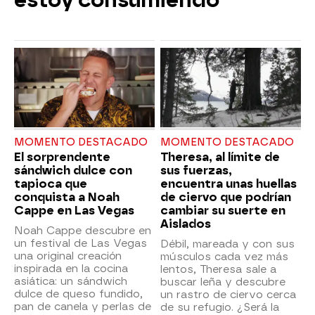
estoy consumiendo"
MOMENTO DESTACADO
MOMENTO DESTACADO
El sorprendente
Theresa, al límite de
sándwich dulce con
sus fuerzas,
tapioca que
encuentra unas huellas
conquista a Noah
de ciervo que podrían
Cappe en Las Vegas
cambiar su suerte en
Aislados
Noah Cappe descubre en
un festival de Las Vegas
Débil, mareada y con sus
una original creación
músculos cada vez más
inspirada en la cocina
lentos, Theresa sale a
asiática: un sándwich
buscar leña y descubre
dulce de queso fundido,
un rastro de ciervo cerca
pan de canela y perlas de
de su refugio. ¿Será la