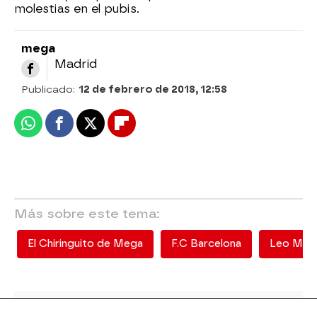
molestias en el pubis.
mega
Madrid
Publicado:
12 de febrero de 2018, 12:58
Whatsapp
Facebook
X
Flipboard
Más sobre este tema:
El Chiringuito de Mega
F.C Barcelona
Leo Mes