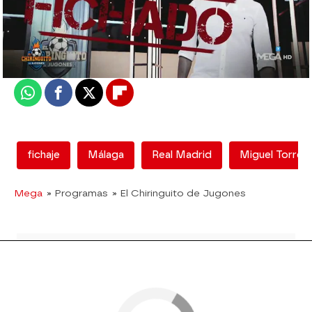
El Chiringuito
Madrid
Actualizado:
17 de septiembre de 2020, 06:00
Publicado:
17 de septiembre de 2020, 02:35
Whatsapp
Facebook
X
Flipboard
fichaje
Málaga
Real Madrid
Miguel Torres
Mega
» Programas
» El Chiringuito de Jugones