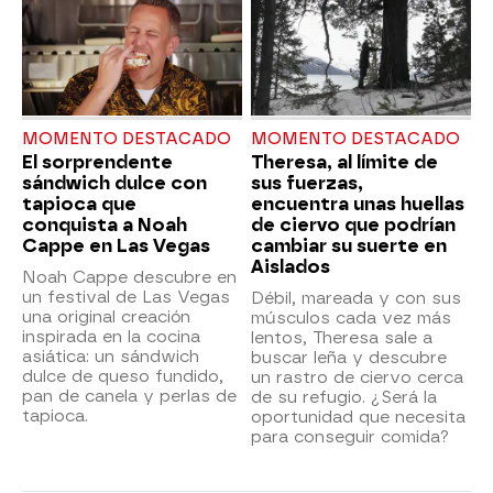
MOMENTO DESTACADO
MOMENTO DESTACADO
El sorprendente
Theresa, al límite de
sándwich dulce con
sus fuerzas,
tapioca que
encuentra unas huellas
conquista a Noah
de ciervo que podrían
Cappe en Las Vegas
cambiar su suerte en
Aislados
Noah Cappe descubre en
un festival de Las Vegas
Débil, mareada y con sus
una original creación
músculos cada vez más
inspirada en la cocina
lentos, Theresa sale a
asiática: un sándwich
buscar leña y descubre
dulce de queso fundido,
un rastro de ciervo cerca
pan de canela y perlas de
de su refugio. ¿Será la
tapioca.
oportunidad que necesita
para conseguir comida?