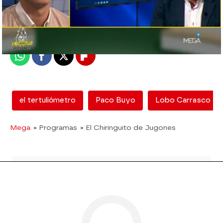
mega
Madrid
Publicado:
12 de febrero de 2018, 12:52
Whatsapp
Facebook
X
Flipboard
el tertuliómetro
Paco Buyo
Lobo Carrasco
Mega
» Programas
» El Chiringuito de Jugones