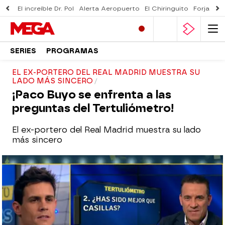
El increíble Dr. Pol
Alerta Aeropuerto
El Chiringuito
Forjado 
SERIES
PROGRAMAS
EL EX-PORTERO DEL REAL MADRID MUESTRA SU
LADO MÁS SINCERO
¡Paco Buyo se enfrenta a las
preguntas del Tertuliómetro!
El ex-portero del Real Madrid muestra su lado
más sincero