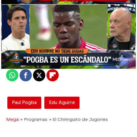
El Chiringuito
Madrid
Actualizado:
13 de octubre de 2021, 02:00
Publicado:
13 de octubre de 2021, 01:49
Whatsapp
Facebook
X
Flipboard
Paul Pogba
Edu Aguirre
Mega
» Programas
» El Chiringuito de Jugones