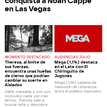
conquista a Noah Cappe
en Las Vegas
MOMENTO DESTACADO
AUDIENCIAS JULIO
Theresa, al límite de
Mega (1,1%) destaca
sus fuerzas,
en el Late con El
encuentra unas huellas
Chiringuito de
de ciervo que podrían
Jugones
cambiar su suerte en
Mega (1,1%) cadena de
Aislados
televisión de referencia
entre el público masculino.
Débil, mareada y con sus
músculos cada vez más
lentos, Theresa sale a
buscar leña y descubre