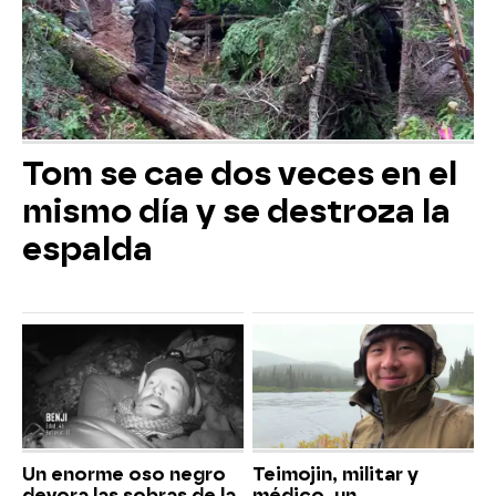
Tom se cae dos veces en el
mismo día y se destroza la
espalda
Un enorme oso negro
Teimojin, militar y
devora las sobras de la
médico, un