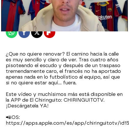
El Chiringuito
Madrid
Publicado:
22 de enero de 2022, 18:18
Whatsapp
Facebook
X
Flipboard
¿Que no quiere renovar? El camino hacia la calle
es muy sencillo y claro de ver. Tras cuatro años
pisoteando el escudo y después de un traspaso
tremendamente caro, el francés no ha aportado
apenas nada en lo futbolístico al equipo, así que
si no quiere estar aquí... fuera.
Este vídeo y muchísimos más está disponible en
la APP de El Chiringuito: CHIRINGUITOTV.
¡Descárgatela YA!
📲iOS:
https://apps.apple.com/es/app/chiringuitotv/id1