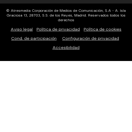
© Atresmedia Corporación de Medios de Comunicación, S.A - A. Isla
Graciosa 13, 28703, S.S. de los Reyes, Madrid. Reservados todos los
derechos
Aviso legal
Política de privacidad
Política de cookies
Cond. de participación
Configuración de privacidad
Accesibilidad