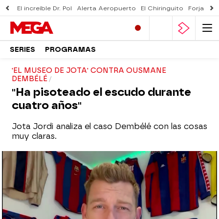
El increíble Dr. Pol
Alerta Aeropuerto
El Chiringuito
Forjado 
SERIES
PROGRAMAS
'EL MUSEO DE JOTA' CONTRA OUSMANE
DEMBÉLÉ
"Ha pisoteado el escudo durante
cuatro años"
Jota Jordi analiza el caso Dembélé con las cosas
muy claras.