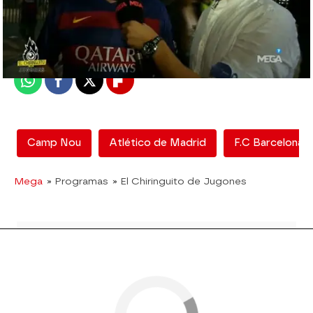
mega
Madrid
Publicado:
08 de junio de 2018, 17:56
Whatsapp
Facebook
X
Flipboard
Camp Nou
Atlético de Madrid
F.C Barcelona
Mega
» Programas
» El Chiringuito de Jugones