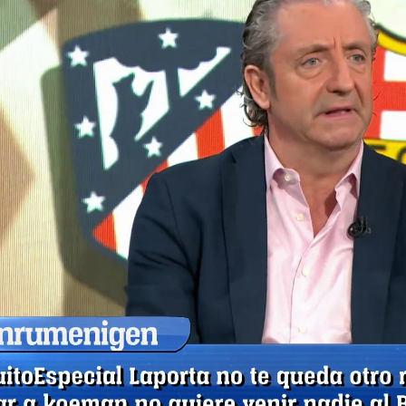
Whatsapp
Facebook
X
Flipboa