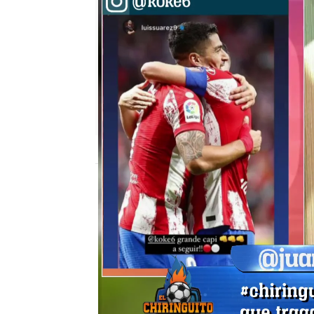
El Chiringuito
Madrid
Publicado:
03 de octubre de 2021, 01:48
F.C Barcelona
Josep Pedrerol