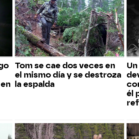
sgo
Tom se cae dos veces en
Un
el mismo día y se destroza
dev
 en
la espalda
co
él
ref