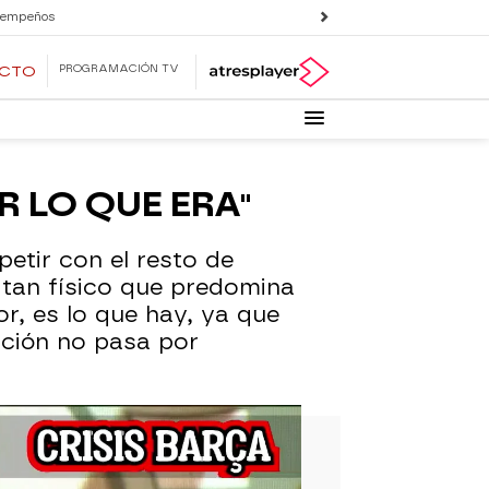
 empeños
PROGRAMACIÓN TV
ECTO
R LO QUE ERA"
tir con el resto de
 tan físico que predomina
r, es lo que hay, ya que
lución no pasa por