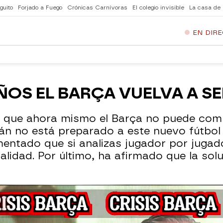
guito
Forjado a Fuego
Crónicas Carnívoras
El colegio invisible
La casa de
EN DIR
ÑOS EL BARÇA VUELVA A SE
 que ahora mismo el Barça no puede compe
lán no está preparado a este nuevo fútbol
ntado que si analizas jugador por jugado
calidad. Por último, ha afirmado que la so