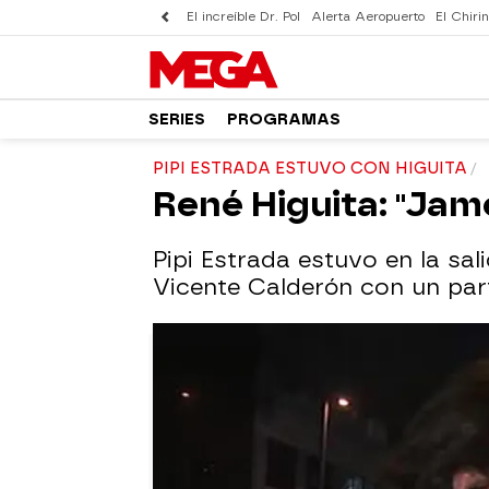
El increíble Dr. Pol
Alerta Aeropuerto
El Chirin
SERIES
PROGRAMAS
PIPI ESTRADA ESTUVO CON HIGUITA
René Higuita: "Jam
Pipi Estrada estuvo en la sa
Vicente Calderón con un part