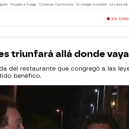
guito
Forjado a Fuego
Crónicas Carnívoras
El colegio invisible
La casa de
EN DIR
es triunfará allá donde vaya
lida del restaurante que congregó a las le
ido benéfico.