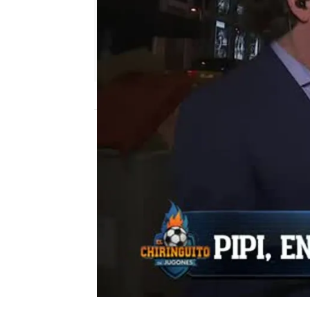
mega
Madrid
Publicado:
16 de febrero de 2018, 16:19
Pipi Estrada
Vicente Calderón