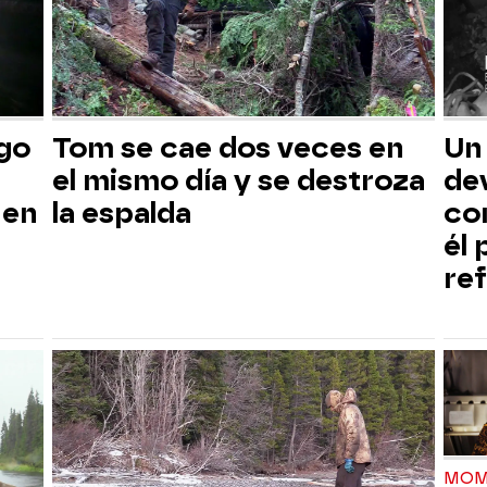
sgo
Tom se cae dos veces en
Un
el mismo día y se destroza
dev
 en
la espalda
co
él
ref
MOM