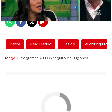
madrid
Publicado:
12 de febrero de 2018, 12:53
Whatsapp
Facebook
X
Flipboard
Barca
Real Madrid
Clásico
el chiringuito
Mega
» Programas
» El Chiringuito de Jugones