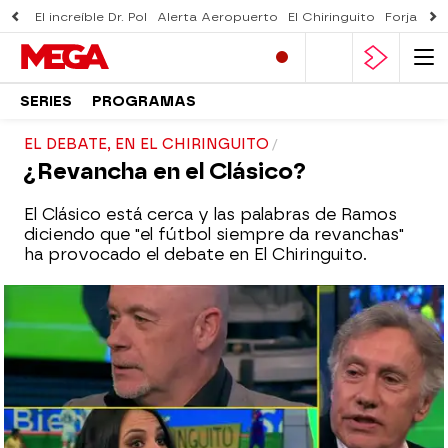
El increíble Dr. Pol
Alerta Aeropuerto
El Chiringuito
Forjado 
SERIES
PROGRAMAS
EL DEBATE, EN EL CHIRINGUITO
¿Revancha en el Clásico?
El Clásico está cerca y las palabras de Ramos
diciendo que "el fútbol siempre da revanchas"
ha provocado el debate en El Chiringuito.
mega