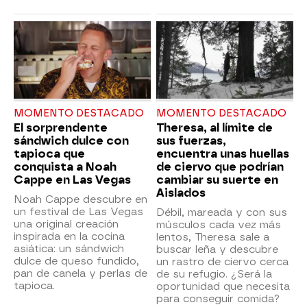
MOMENTO DESTACADO
MOMENTO DESTACADO
El sorprendente
Theresa, al límite de
sándwich dulce con
sus fuerzas,
tapioca que
encuentra unas huellas
conquista a Noah
de ciervo que podrían
Cappe en Las Vegas
cambiar su suerte en
Aislados
Noah Cappe descubre en
un festival de Las Vegas
Débil, mareada y con sus
una original creación
músculos cada vez más
inspirada en la cocina
lentos, Theresa sale a
asiática: un sándwich
buscar leña y descubre
dulce de queso fundido,
un rastro de ciervo cerca
pan de canela y perlas de
de su refugio. ¿Será la
tapioca.
oportunidad que necesita
para conseguir comida?