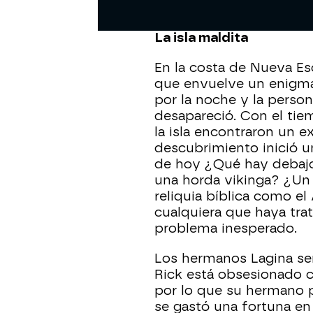
misteriosa y enigmática 
La isla maldita
En la costa de Nueva Es
que envuelve un enigma.
por la noche y la person
desapareció. Con el ti
la isla encontraron un ex
descubrimiento inició u
de hoy ¿Qué hay debajo 
una horda vikinga? ¿Un 
reliquia bíblica como el
cualquiera que haya tra
problema inesperado.
Los hermanos Lagina ser
Rick está obsesionado c
por lo que su hermano 
se gastó una fortuna en