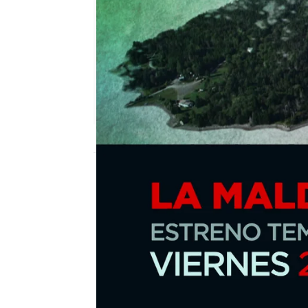
mega
Madrid
Publicado:
03 de septiembre de 2018, 20
MEGA estrenará este vi
tercera temporada de L
documental que narra la
los ricos hermanos Lagi
descubrir qué es lo que