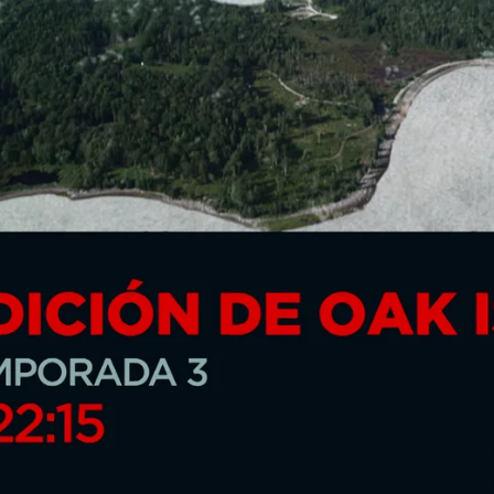
Whatsapp
Facebook
X
Flipboa
:45
ernes,
a partir de las 22:15 horas
, la
a maldición de
Oak Island
, una serie
s investigaciones llevadas a cabo por
na, que viajan hasta Nueva Escocia para
 realmente se esconde debajo de la