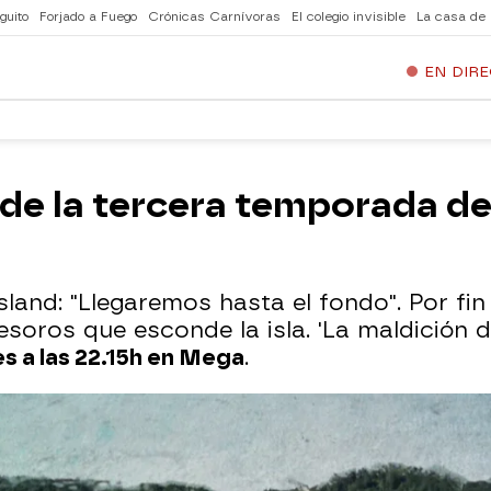
guito
Forjado a Fuego
Crónicas Carnívoras
El colegio invisible
La casa de
EN DIR
o de la tercera temporada de
Island: "Llegaremos hasta el fondo". Por fi
soros que esconde la isla. 'La maldición d
es a las 22.15h en Mega
.