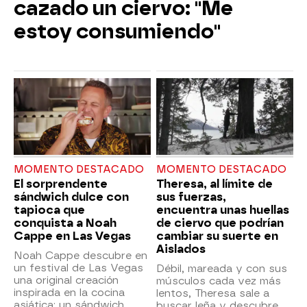
cazado un ciervo: "Me
estoy consumiendo"
MOMENTO DESTACADO
MOMENTO DESTACADO
El sorprendente
Theresa, al límite de
sándwich dulce con
sus fuerzas,
tapioca que
encuentra unas huellas
conquista a Noah
de ciervo que podrían
Cappe en Las Vegas
cambiar su suerte en
Aislados
Noah Cappe descubre en
un festival de Las Vegas
Débil, mareada y con sus
una original creación
músculos cada vez más
inspirada en la cocina
lentos, Theresa sale a
asiática: un sándwich
buscar leña y descubre