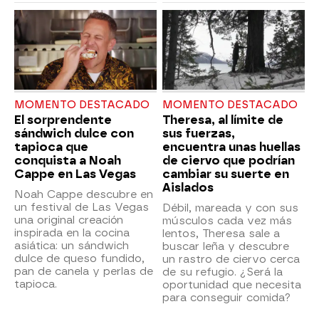
MOMENTO DESTACADO
MOMENTO DESTACADO
El sorprendente
Theresa, al límite de
sándwich dulce con
sus fuerzas,
tapioca que
encuentra unas huellas
conquista a Noah
de ciervo que podrían
Cappe en Las Vegas
cambiar su suerte en
Aislados
Noah Cappe descubre en
un festival de Las Vegas
Débil, mareada y con sus
una original creación
músculos cada vez más
inspirada en la cocina
lentos, Theresa sale a
asiática: un sándwich
buscar leña y descubre
dulce de queso fundido,
un rastro de ciervo cerca
pan de canela y perlas de
de su refugio. ¿Será la
tapioca.
oportunidad que necesita
para conseguir comida?