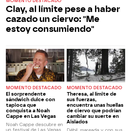
MOMENTO DESTACADO
Clay, al límite pese a haber
cazado un ciervo: "Me
estoy consumiendo"
MOMENTO DESTACADO
MOMENTO DESTACADO
El sorprendente
Theresa, al límite de
sándwich dulce con
sus fuerzas,
tapioca que
encuentra unas huellas
conquista a Noah
de ciervo que podrían
Cappe en Las Vegas
cambiar su suerte en
Aislados
Noah Cappe descubre en
un festival de Las Vegas
Débil, mareada y con sus