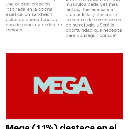
una original creación
músculos cada vez más
inspirada en la cocina
lentos, Theresa sale a
asiática: un sándwich
buscar leña y descubre
dulce de queso fundido,
un rastro de ciervo cerca
pan de canela y perlas de
de su refugio. ¿Será la
tapioca.
oportunidad que necesita
para conseguir comida?
Mega (1,1%) destaca en el