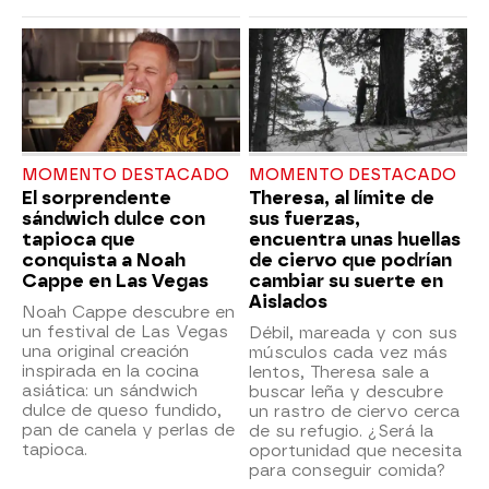
MOMENTO DESTACADO
MOMENTO DESTACADO
El sorprendente
Theresa, al límite de
sándwich dulce con
sus fuerzas,
tapioca que
encuentra unas huellas
conquista a Noah
de ciervo que podrían
Cappe en Las Vegas
cambiar su suerte en
Aislados
Noah Cappe descubre en
un festival de Las Vegas
Débil, mareada y con sus
una original creación
músculos cada vez más
inspirada en la cocina
lentos, Theresa sale a
asiática: un sándwich
buscar leña y descubre
dulce de queso fundido,
un rastro de ciervo cerca
pan de canela y perlas de
de su refugio. ¿Será la
tapioca.
oportunidad que necesita
para conseguir comida?