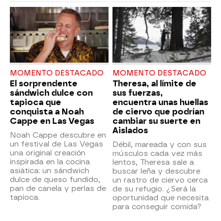
MOMENTO DESTACADO
MOMENTO DESTACADO
El sorprendente
Theresa, al límite de
sándwich dulce con
sus fuerzas,
tapioca que
encuentra unas huellas
conquista a Noah
de ciervo que podrían
Cappe en Las Vegas
cambiar su suerte en
Aislados
Noah Cappe descubre en
un festival de Las Vegas
Débil, mareada y con sus
una original creación
músculos cada vez más
inspirada en la cocina
lentos, Theresa sale a
asiática: un sándwich
buscar leña y descubre
dulce de queso fundido,
un rastro de ciervo cerca
pan de canela y perlas de
de su refugio. ¿Será la
tapioca.
oportunidad que necesita
para conseguir comida?