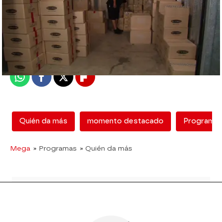
mega
Madrid
Publicado:
29 de mayo de 2018, 20:00
Whatsapp
Facebook
X
Flipboard
Quién da más
momento destacado
Programa
Mega
» Programas
» Quién da más