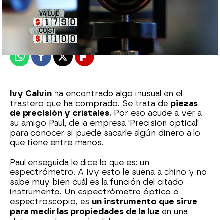
mega
Madrid
Publicado:
20 de marzo de 2020, 21:04
Whatsapp
Facebook
X
Flipboard
Ivy Calvin
ha encontrado algo inusual en el
trastero que ha comprado. Se trata de
piezas
de precisión y cristales.
Por eso acude a ver a
su amigo Paul, de la empresa 'Precision optical'
para conocer si puede sacarle algún dinero a lo
que tiene entre manos.
Paul enseguida le dice lo que es: un
espectrómetro. A Ivy esto le suena a chino y no
sabe muy bien cuál es la función del citado
instrumento. Un espectrómetro óptico o
espectroscopio, es
un instrumento que sirve
para medir las propiedades de la luz
en una