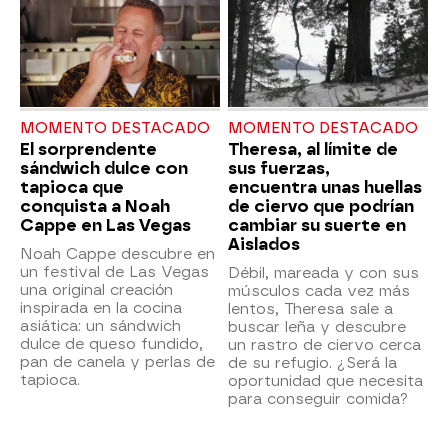
MOMENTO DESTACADO
MOMENTO DESTACADO
El sorprendente
Theresa, al límite de
sándwich dulce con
sus fuerzas,
tapioca que
encuentra unas huellas
conquista a Noah
de ciervo que podrían
Cappe en Las Vegas
cambiar su suerte en
Aislados
Noah Cappe descubre en
un festival de Las Vegas
Débil, mareada y con sus
una original creación
músculos cada vez más
inspirada en la cocina
lentos, Theresa sale a
asiática: un sándwich
buscar leña y descubre
dulce de queso fundido,
un rastro de ciervo cerca
pan de canela y perlas de
de su refugio. ¿Será la
tapioca.
oportunidad que necesita
para conseguir comida?