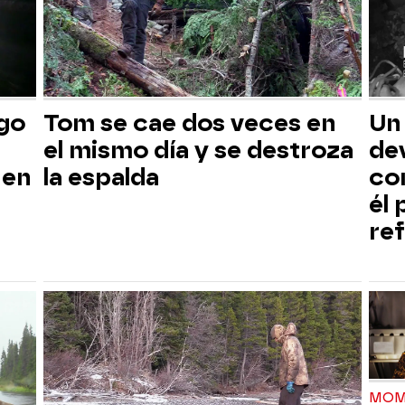
sgo
Tom se cae dos veces en
Un
el mismo día y se destroza
dev
 en
la espalda
co
él
ref
MOM