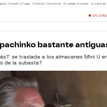
guito
Forjado a Fuego
Crónicas Carnívoras
El colegio invisible
La casa de
EN DIR
pachinko bastante antigua
s?' se traslada a los almacenes Mini U en
s de la subasta?