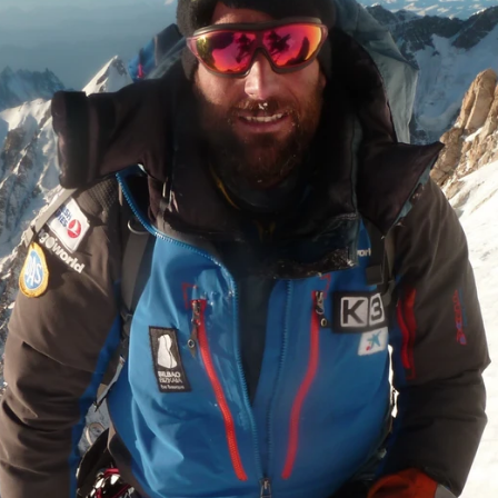
Whatsapp
Facebook
X
Flipboa
 de dar cobertura televisiva a
OBREHUMANO
. Producido por Onza