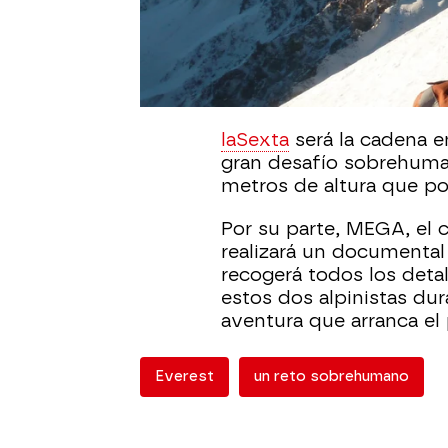
Entertainment, se trata
actuales en el mundo de
que protagonizará el alp
montaña más alta del mu
oxígeno artificial.
laSexta
será la cadena e
gran desafío sobrehuma
metros de altura que po
Por su parte, MEGA, el c
realizará un documental
recogerá todos los detal
estos dos alpinistas du
aventura que arranca el
Everest
un reto sobrehumano