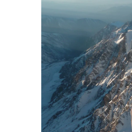
mega
Madrid
Publicado:
12 de febrero de 2018, 12:51
ATRESMEDIA se encargará
EVEREST, UN RETO S