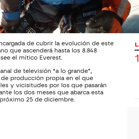
 de uno de los mayores desafíos
 la aventura, si no el mayor de todos,
inista vasco Álex Txikon al escalar la
ndo, en invierno y sin la ayuda de
ncargada de cubrir la evolución de este
L
no que ascenderá hasta los 8.848
see el mítico Everest.
anal de televisión “a lo grande”,
 de producción propia en el que
les y vicisitudes por los que pasarán
rante los dos meses que abarca esta
 próximo 25 de diciembre.