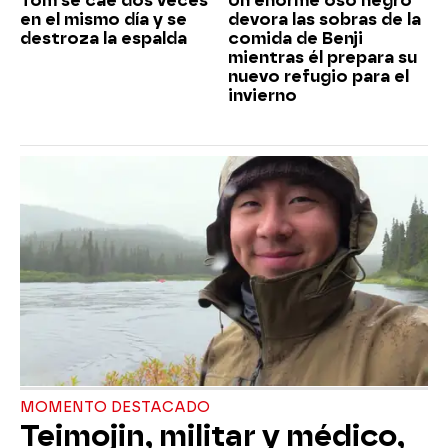
Tom se cae dos veces
Un enorme oso negro
en el mismo día y se
devora las sobras de la
destroza la espalda
comida de Benji
mientras él prepara su
nuevo refugio para el
invierno
MOMENTO DESTACADO
Teimojin, militar y médico,