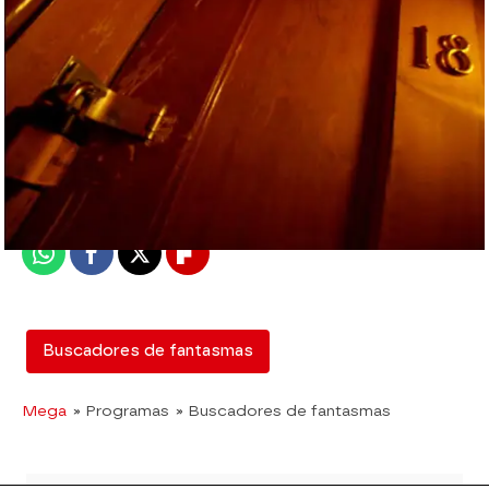
mega
Madrid
Publicado:
12 de febrero de 2018, 13:03
Whatsapp
Facebook
X
Flipboard
Buscadores de fantasmas
Mega
» Programas
» Buscadores de fantasmas