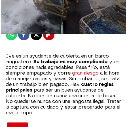
mega
Madrid
Publicado:
01 de febrero de 2021, 23:32
Whatsapp
Facebook
X
Flipboard
Jye es un ayudante de cubierta en un barco
langostero.
Su trabajo es muy complicado
y en
condiciones nada agradables. Pasa frío, está
siempre empapado y corre
gran riesgo
a la hora
de manejar cabos y nasas. Sin embargo, se trata
de un trabajo bien pagado. Hay
cuatro reglas
principales
para ser un buen ayudante de
cubierta. No perder nunca una cuerda de boya.
No quedarse nunca con una langosta ilegal. Tratar
la captura con cuidado y estar preparado para el
mal tiempo.