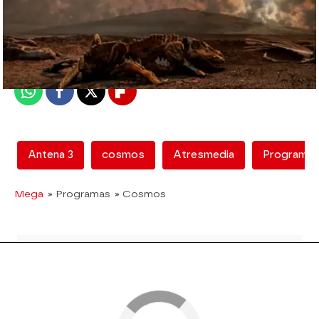
mega
Madrid
Publicado:
08 de noviembre de 2015, 21:08
Whatsapp
Facebook
X
Flipboard
Antena 3
cosmos
Atresmedia
Programa
Mega
» Programas
» Cosmos