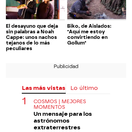
El desayuno que deja
Biko, de Aislados:
sin palabras a Noah
"Aquí me estoy
Cappe: unos nachos
convirtiendo en
tejanos de lo más
Gollum"
peculiares
Las más vistas
Lo último
COSMOS | MEJORES
MOMENTOS
Un mensaje para los
astrónomos
extraterrestres