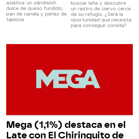
asiática: un sándwich
buscar leña y descubre
dulce de queso fundido,
un rastro de ciervo cerca
pan de canela y perlas de
de su refugio. ¿Será la
tapioca.
oportunidad que necesita
para conseguir comida?
Mega (1,1%) destaca en el
Late con El Chiringuito de