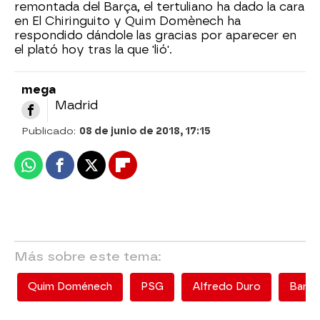
remontada del Barça, el tertuliano ha dado la cara
en El Chiringuito y Quim Domènech ha
respondido dándole las gracias por aparecer en
el plató hoy tras la que 'lió'.
mega
Madrid
Publicado:
08 de junio de 2018, 17:15
Whatsapp
Facebook
X
Flipboard
Más sobre este tema:
Quim Doménech
PSG
Alfredo Duro
Barce