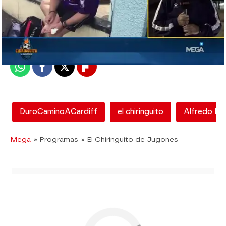
mega
Madrid
Publicado:
16 de febrero de 2018, 16:19
Whatsapp
Facebook
X
Flipboard
DuroCaminoACardiff
el chiringuito
Alfredo Du
Mega
» Programas
» El Chiringuito de Jugones