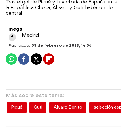
Tras el gol de Piqué y la victoria de España ante
la República Checa, Álvaro y Guti hablaron del
central
mega
Madrid
Publicado:
08 de febrero de 2018, 14:06
Whatsapp
Facebook
X
Flipboard
Más sobre este tema:
Piqué
Guti
Álvaro Benito
selección españ