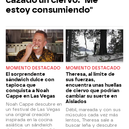
cazado un ciervo: "Me
estoy consumiendo"
MOMENTO DESTACADO
MOMENTO DESTACADO
El sorprendente
Theresa, al límite de
sándwich dulce con
sus fuerzas,
tapioca que
encuentra unas huellas
conquista a Noah
de ciervo que podrían
Cappe en Las Vegas
cambiar su suerte en
Aislados
Noah Cappe descubre en
un festival de Las Vegas
Débil, mareada y con sus
una original creación
músculos cada vez más
inspirada en la cocina
lentos, Theresa sale a
asiática: un sándwich
buscar leña y descubre