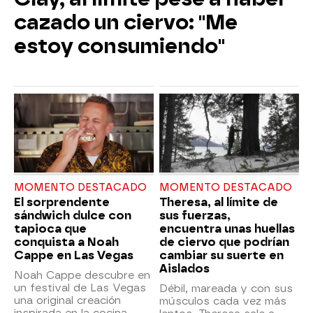
cazado un ciervo: "Me
estoy consumiendo"
MOMENTO DESTACADO
MOMENTO DESTACADO
El sorprendente
Theresa, al límite de
sándwich dulce con
sus fuerzas,
tapioca que
encuentra unas huellas
conquista a Noah
de ciervo que podrían
Cappe en Las Vegas
cambiar su suerte en
Aislados
Noah Cappe descubre en
un festival de Las Vegas
Débil, mareada y con sus
una original creación
músculos cada vez más
inspirada en la cocina