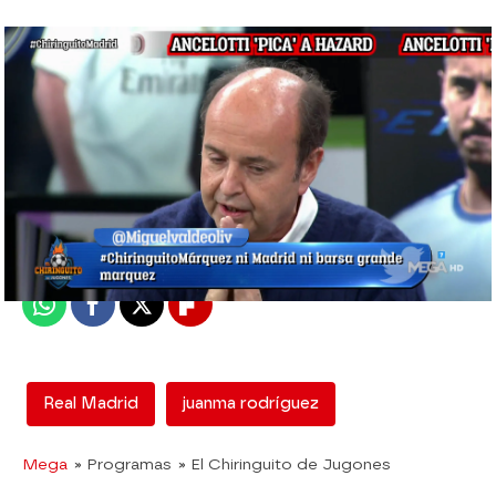
El Chiringuito
Madrid
Publicado:
27 de octubre de 2021, 02:52
Whatsapp
Facebook
X
Flipboard
Real Madrid
juanma rodríguez
Mega
» Programas
» El Chiringuito de Jugones