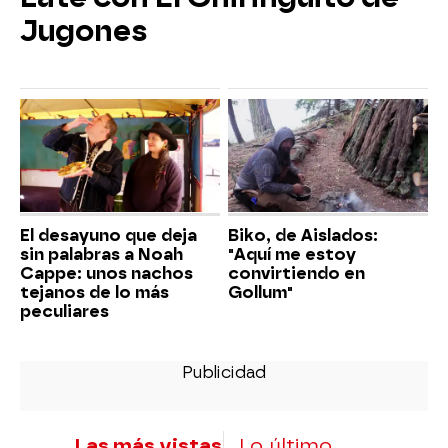
Jugones
El desayuno que deja
Biko, de Aislados:
sin palabras a Noah
"Aquí me estoy
Cappe: unos nachos
convirtiendo en
tejanos de lo más
Gollum"
peculiares
Las más vistas
Lo último