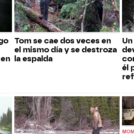
sgo
Tom se cae dos veces en
Un
el mismo día y se destroza
dev
 en
la espalda
co
él
ref
MOM