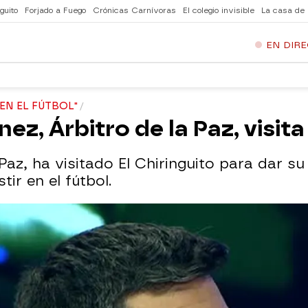
guito
Forjado a Fuego
Crónicas Carnívoras
El colegio invisible
La casa de
EN DIR
EN EL FÚTBOL"
z, Árbitro de la Paz, visita
Paz, ha visitado El Chiringuito para dar s
ir en el fútbol.