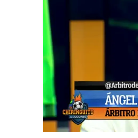
mega
Madrid
Publicado:
05 de julio de 2017, 03:04
el chiringuito
Árbitro de la Paz