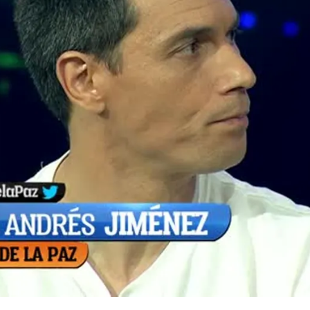
Whatsapp
Facebook
X
Flipboa