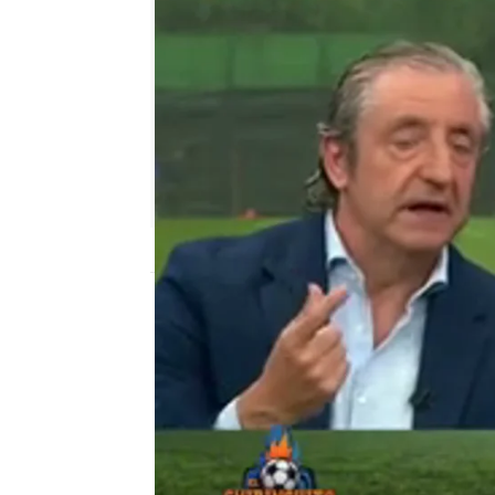
El Chiringuito
Publicado:
18 de marzo de 2025, 01:06
José Álvarez fue contun
FC Barcelona por el cam
Según el tertuliano azul
tomada por la federació