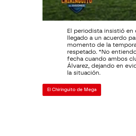
que les privará de dos 
otra fecha, podrían hab
compromisos con sus se
El periodista insistió e
llegado a un acuerdo pa
momento de la temporad
respetado. “No entiend
fecha cuando ambos clu
Álvarez, dejando en evi
la situación.
El Chiringuito de Mega