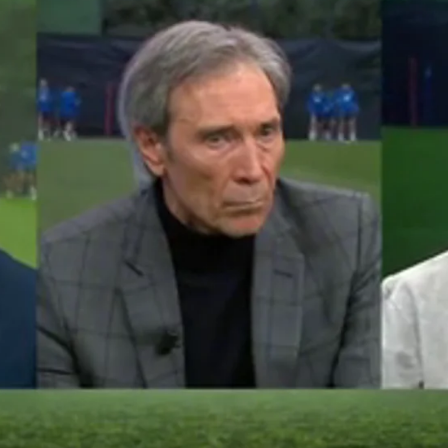
Whatsapp
Facebook
X
Flipboa
dente al expresar la indignación del
bio de fecha del partido ante Osasuna.
grana, el club considera que la decisión
n busca “adulterar la competición”, ya