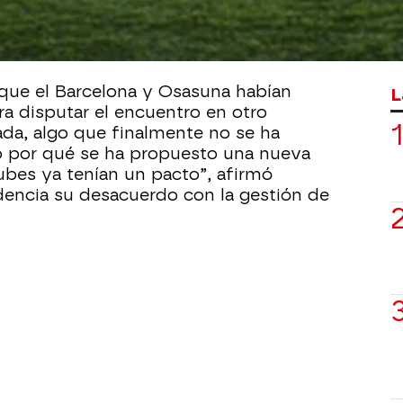
jugadores clave que, de haberse fijado
er estado disponibles tras sus
lecciones.
n que el Barcelona y Osasuna habían
L
ra disputar el encuentro en otro
a, algo que finalmente no se ha
o por qué se ha propuesto una nueva
bes ya tenían un pacto”, afirmó
dencia su desacuerdo con la gestión de