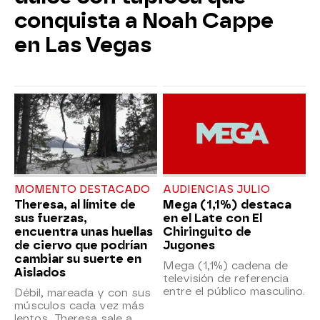
conquista a Noah Cappe
en Las Vegas
MOMENTO DESTACADO
AUDIENCIAS JULIO
Theresa, al límite de
Mega (1,1%) destaca
sus fuerzas,
en el Late con El
encuentra unas huellas
Chiringuito de
de ciervo que podrían
Jugones
cambiar su suerte en
Mega (1,1%) cadena de
Aislados
televisión de referencia
entre el público masculino.
Débil, mareada y con sus
músculos cada vez más
lentos, Theresa sale a