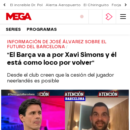
El increíble Dr. Pol
Alerta Aeropuerto
El Chiringuito
Forjado 
SERIES
PROGRAMAS
INFORMACIÓN DE JOSÉ ÁLVAREZ SOBRE EL
FUTURO DEL BARCELONA
"El Barça va a por Xavi Simons y él
está como loco por volver"
Desde el club creen que la cesión del jugador
neerlandés es posible