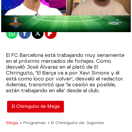
El Chiringuito
Publicado:
29 de abril de 2024, 01:59
Whatsapp
Facebook
X
Flipboard
El FC Barcelona está trabajando muy seriamente
en el próximo mercados de fichajes. Como
desveló José Álvarez en el plató de El
Chiringuito, "El Barça va a por Xavi Simons y él
está como loco por volver", desveló el redactor.
Además, transmitió que "la cesión es posible,
están trabajando en ella" desde el club.
El Chiringuito de Mega
Mega
» Programas
» El Chiringuito de Jugones