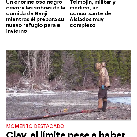
Un enorme oso negro
Teimojin, militar y
devora las sobras de la
médico, un
comida de Benji
concursante de
mientras él prepara su
Aislados muy
nuevo refugio para el
completo
invierno
MOMENTO DESTACADO
Clay, al límite pese a haber