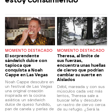
estoy consumiendo"
MOMENTO DESTACADO
MOMENTO DESTACADO
El sorprendente
Theresa, al límite de
sándwich dulce con
sus fuerzas,
tapioca que
encuentra unas huellas
conquista a Noah
de ciervo que podrían
Cappe en Las Vegas
cambiar su suerte en
Aislados
Noah Cappe descubre en
un festival de Las Vegas
Débil, mareada y con sus
una original creación
músculos cada vez más
inspirada en la cocina
lentos, Theresa sale a
asiática: un sándwich
buscar leña y descubre
dulce de queso fundido,
un rastro de ciervo cerca
pan de canela y perlas de
de su refugio. ¿Será la