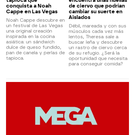
tapioca que
encuentra unas huellas
conquista a Noah
de ciervo que podrían
Cappe en Las Vegas
cambiar su suerte en
Aislados
Noah Cappe descubre en
un festival de Las Vegas
Débil, mareada y con sus
una original creación
músculos cada vez más
inspirada en la cocina
lentos, Theresa sale a
asiática: un sándwich
buscar leña y descubre
dulce de queso fundido,
un rastro de ciervo cerca
pan de canela y perlas de
de su refugio. ¿Será la
tapioca.
oportunidad que necesita
para conseguir comida?