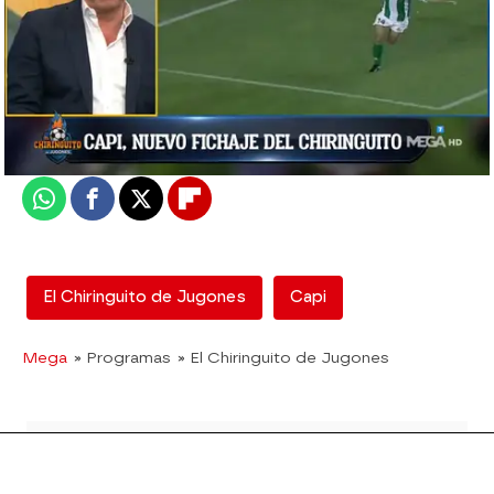
mega
Madrid
Actualizado:
18 de febrero de 2019, 03:01
Publicado:
18 de febrero de 2019, 02:55
Whatsapp
Facebook
X
Flipboard
El Chiringuito de Jugones
Capi
Mega
» Programas
» El Chiringuito de Jugones