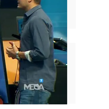
rd
 de juego