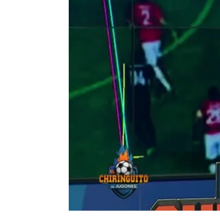
mega
Madrid
Publicado:
09 de agosto de 2017, 02:47
nacho tellado
Real Madrid
Cas