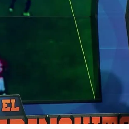
Whatsapp
Facebook
X
Flipboa
emiro
El Chiringuito de Jugones
polemica
fuera