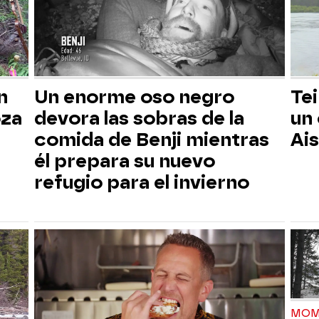
n
Un enorme oso negro
Tei
oza
devora las sobras de la
un
comida de Benji mientras
Ai
él prepara su nuevo
refugio para el invierno
MOM