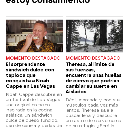
estoy consumiendo"
MOMENTO DESTACADO
MOMENTO DESTACADO
El sorprendente
Theresa, al límite de
sándwich dulce con
sus fuerzas,
tapioca que
encuentra unas huellas
conquista a Noah
de ciervo que podrían
Cappe en Las Vegas
cambiar su suerte en
Aislados
Noah Cappe descubre en
un festival de Las Vegas
Débil, mareada y con sus
una original creación
músculos cada vez más
inspirada en la cocina
lentos, Theresa sale a
asiática: un sándwich
buscar leña y descubre
dulce de queso fundido,
un rastro de ciervo cerca
pan de canela y perlas de
de su refugio. ¿Será la