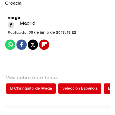
Croacia.
mega
Madrid
Publicado:
08 de junio de 2018, 18:22
Whatsapp
Facebook
X
Flipboard
Más sobre este tema:
El Chiringuito de Mega
Selección Española
El 