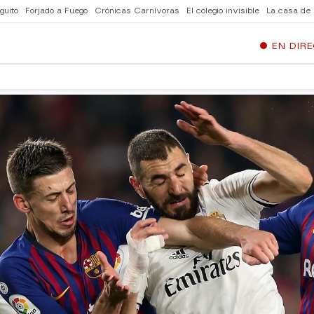
guito
Forjado a Fuego
Crónicas Carnívoras
El colegio invisible
La casa de
EN DIR