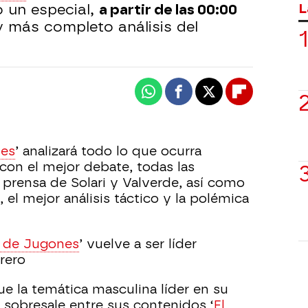
L
o un especial,
a partir de las 00:00
 y más completo análisis del
Whatsapp
Facebook
X
Flipboard
nes
’ analizará todo lo que ocurra
con el mejor debate, todas las
 prensa de Solari y Valverde, así como
 el mejor análisis táctico y la polémica
o de Jugones
’ vuelve a ser líder
rero
ue la temática masculina líder en su
sobresale entre sus contenidos ‘
El