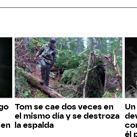
sgo
Tom se cae dos veces en
Un
el mismo día y se destroza
dev
 en
la espalda
co
él