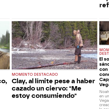
ref
MOM
DES
El s
sán
con
con
MOMENTO DESTACADO
Cap
co,
Clay, al límite pese a haber
Veg
cazado un ciervo: "Me
Noah
estoy consumiendo"
en un
Vegas
creac