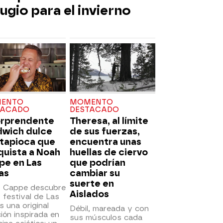
ugio para el invierno
ENTO
MOMENTO
TACADO
DESTACADO
orprendente
Theresa, al límite
dwich dulce
de sus fuerzas,
 tapioca que
encuentra unas
quista a Noah
huellas de ciervo
pe en Las
que podrían
as
cambiar su
suerte en
 Cappe descubre
Aislados
 festival de Las
 una original
Débil, mareada y con
ión inspirada en
sus músculos cada