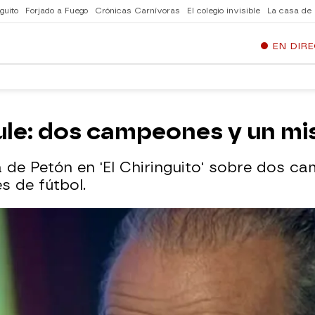
guito
Forjado a Fuego
Crónicas Carnívoras
El colegio invisible
La casa de
EN DIR
Sule: dos campeones y un m
a de Petón en 'El Chiringuito' sobre dos
s de fútbol.