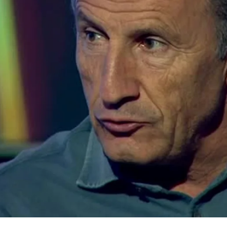
Whatsapp
Facebook
X
Flipboa