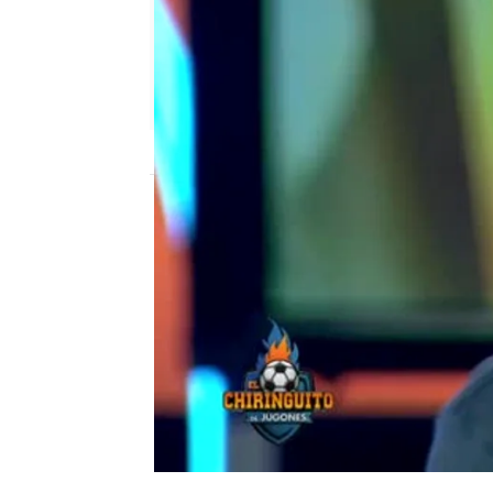
mega
Madrid
Publicado:
13 de octubre de 2017, 02:47
Petón
el chiringuito