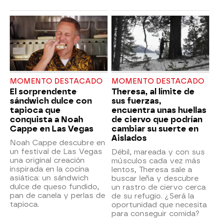
MOMENTO DESTACADO
MOMENTO DESTACADO
El sorprendente
Theresa, al límite de
sándwich dulce con
sus fuerzas,
tapioca que
encuentra unas huellas
conquista a Noah
de ciervo que podrían
Cappe en Las Vegas
cambiar su suerte en
Aislados
Noah Cappe descubre en
un festival de Las Vegas
Débil, mareada y con sus
una original creación
músculos cada vez más
inspirada en la cocina
lentos, Theresa sale a
asiática: un sándwich
buscar leña y descubre
dulce de queso fundido,
un rastro de ciervo cerca
pan de canela y perlas de
de su refugio. ¿Será la
tapioca.
oportunidad que necesita
para conseguir comida?