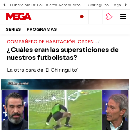
El increíble Dr. Pol
Alerta Aeropuerto
El Chiringuito
Forjado 
SERIES
PROGRAMAS
COMPAÑERO DE HABITACIÓN, ORDEN...
¿Cuáles eran las supersticiones de
nuestros futbolistas?
La otra cara de 'El Chiringuito'
El Chiringuito
Madrid