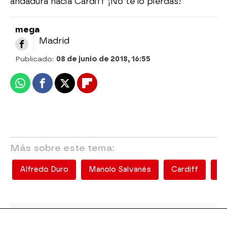
andadura hacia Cardiff ¡No te lo pierdas!
mega
Madrid
Publicado:
08 de junio de 2018, 16:55
Whatsapp
Facebook
X
Flipboard
Más sobre este tema:
Alfredo Duro
Manolo Salvanés
Cardiff
el