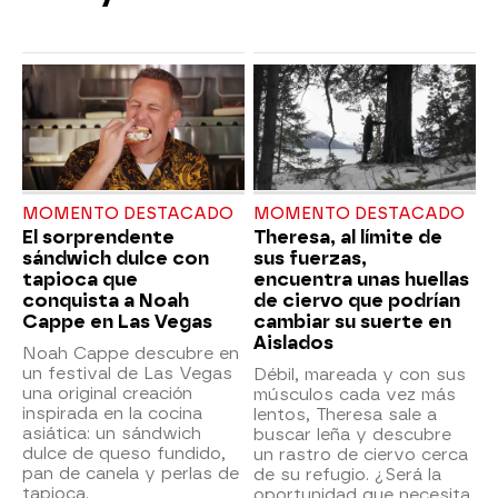
MOMENTO DESTACADO
MOMENTO DESTACADO
El sorprendente
Theresa, al límite de
sándwich dulce con
sus fuerzas,
tapioca que
encuentra unas huellas
conquista a Noah
de ciervo que podrían
Cappe en Las Vegas
cambiar su suerte en
Aislados
Noah Cappe descubre en
un festival de Las Vegas
Débil, mareada y con sus
una original creación
músculos cada vez más
inspirada en la cocina
lentos, Theresa sale a
asiática: un sándwich
buscar leña y descubre
dulce de queso fundido,
un rastro de ciervo cerca
pan de canela y perlas de
de su refugio. ¿Será la
tapioca.
oportunidad que necesita