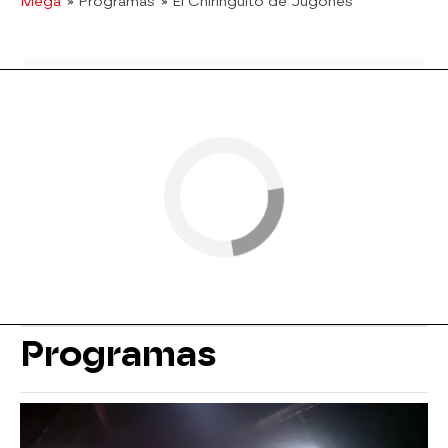
Mega
» Programas
» El Chiringuito de Jugones
Programas