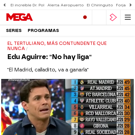
El increíble Dr. Pol
Alerta Aeropuerto
El Chiringuito
Forjado 
SERIES
PROGRAMAS
EL TERTULIANO, MÁS CONTUNDENTE QUE
NUNCA
Edu Aguirre: "No hay liga"
"El Madrid, calladito, va a ganarla"
El Chiringuito