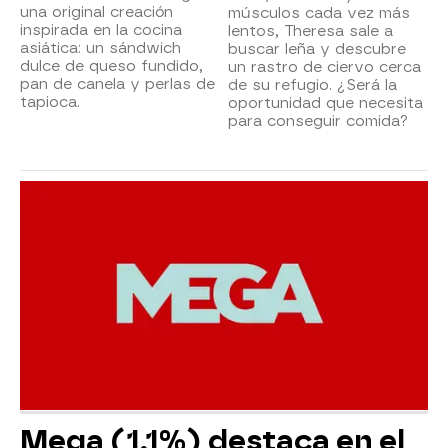
una original creación
músculos cada vez más
inspirada en la cocina
lentos, Theresa sale a
asiática: un sándwich
buscar leña y descubre
dulce de queso fundido,
un rastro de ciervo cerca
pan de canela y perlas de
de su refugio. ¿Será la
tapioca.
oportunidad que necesita
para conseguir comida?
Mega (1,1%) destaca en el