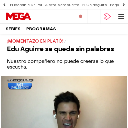
El increíble Dr. Pol
Alerta Aeropuerto
El Chiringuito
Forjado 
SERIES
PROGRAMAS
¡MOMENTAZO EN PLATÓ!
Edu Aguirre se queda sin palabras
Nuestro compañero no puede creerse lo que
escucha.
El Chiringuito
Madrid