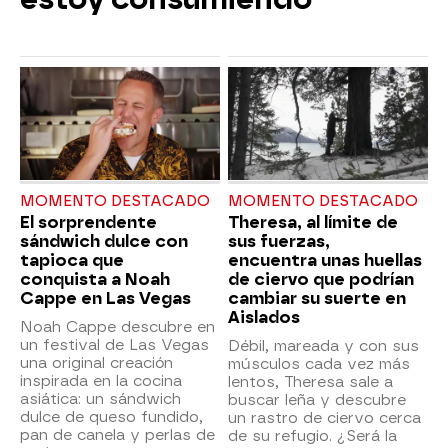
MOMENTO DESTACADO
MOMENTO DESTACADO
El sorprendente
Theresa, al límite de
sándwich dulce con
sus fuerzas,
tapioca que
encuentra unas huellas
conquista a Noah
de ciervo que podrían
Cappe en Las Vegas
cambiar su suerte en
Aislados
Noah Cappe descubre en
un festival de Las Vegas
Débil, mareada y con sus
una original creación
músculos cada vez más
inspirada en la cocina
lentos, Theresa sale a
asiática: un sándwich
buscar leña y descubre
dulce de queso fundido,
un rastro de ciervo cerca
pan de canela y perlas de
de su refugio. ¿Será la