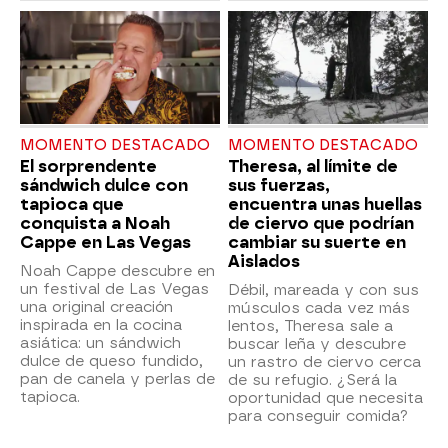
MOMENTO DESTACADO
MOMENTO DESTACADO
El sorprendente
Theresa, al límite de
sándwich dulce con
sus fuerzas,
tapioca que
encuentra unas huellas
conquista a Noah
de ciervo que podrían
Cappe en Las Vegas
cambiar su suerte en
Aislados
Noah Cappe descubre en
un festival de Las Vegas
Débil, mareada y con sus
una original creación
músculos cada vez más
inspirada en la cocina
lentos, Theresa sale a
asiática: un sándwich
buscar leña y descubre
dulce de queso fundido,
un rastro de ciervo cerca
pan de canela y perlas de
de su refugio. ¿Será la
tapioca.
oportunidad que necesita
para conseguir comida?