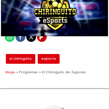
mega
Madrid
Publicado:
27 de marzo de 2018, 02:13
Whatsapp
Facebook
X
Flipboard
el chiringuito
esports
Mega
» Programas
» El Chiringuito de Jugones