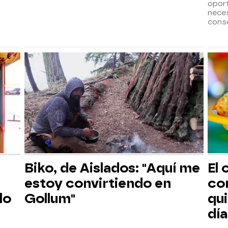
opor
neces
cons
Biko, de Aislados: "Aquí me
El 
estoy convirtiendo en
co
lo
Gollum"
qu
día