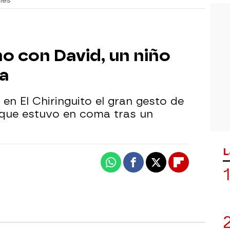
nes
no con David, un niño
a
en El Chiringuito el gran gesto de
 que estuvo en coma tras un
L
Whatsapp
Facebook
X
Flipboard