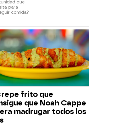
tunidad que
ita para
eguir comida?
crepe frito que
nsigue que Noah Cappe
iera madrugar todos los
s