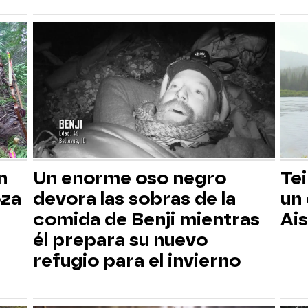
n
Un enorme oso negro
Tei
oza
devora las sobras de la
un
comida de Benji mientras
Ai
él prepara su nuevo
refugio para el invierno