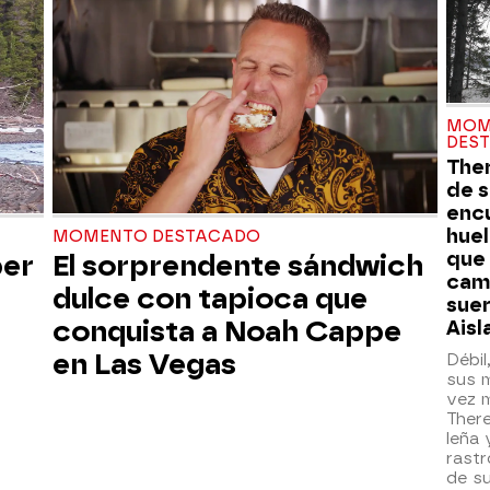
MOM
DES
Ther
de s
enc
huel
MOMENTO DESTACADO
que
ber
El sorprendente sándwich
cam
dulce con tapioca que
suer
conquista a Noah Cappe
Aisl
en Las Vegas
Débil
sus 
vez m
There
leña 
rastr
de su