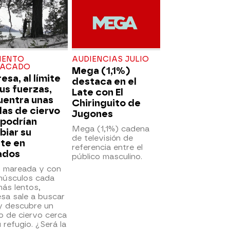
ENTO
AUDIENCIAS JULIO
TACADO
Mega (1,1%)
esa, al límite
destaca en el
us fuerzas,
Late con El
uentra unas
Chiringuito de
las de ciervo
Jugones
 podrían
Mega (1,1%) cadena
biar su
de televisión de
te en
referencia entre el
ados
público masculino.
, mareada y con
músculos cada
ás lentos,
sa sale a buscar
y descubre un
o de ciervo cerca
 refugio. ¿Será la