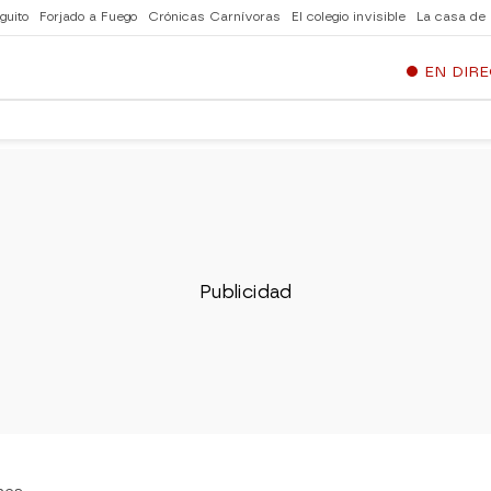
guito
Forjado a Fuego
Crónicas Carnívoras
El colegio invisible
La casa de
EN DIR