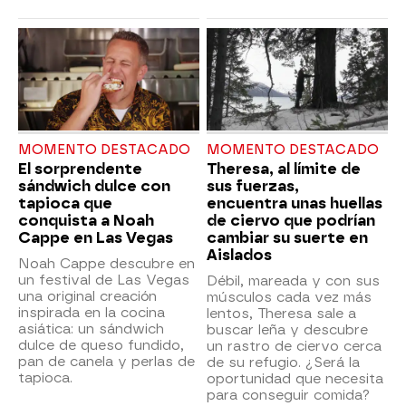
MOMENTO DESTACADO
MOMENTO DESTACADO
El sorprendente
Theresa, al límite de
sándwich dulce con
sus fuerzas,
tapioca que
encuentra unas huellas
conquista a Noah
de ciervo que podrían
Cappe en Las Vegas
cambiar su suerte en
Aislados
Noah Cappe descubre en
un festival de Las Vegas
Débil, mareada y con sus
una original creación
músculos cada vez más
inspirada en la cocina
lentos, Theresa sale a
asiática: un sándwich
buscar leña y descubre
dulce de queso fundido,
un rastro de ciervo cerca
pan de canela y perlas de
de su refugio. ¿Será la
tapioca.
oportunidad que necesita
para conseguir comida?