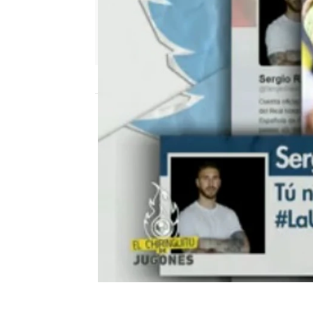
mega
Madrid
Publicado:
08 de junio de 2018, 18:30
Zidane
El Chiringuito de Mega