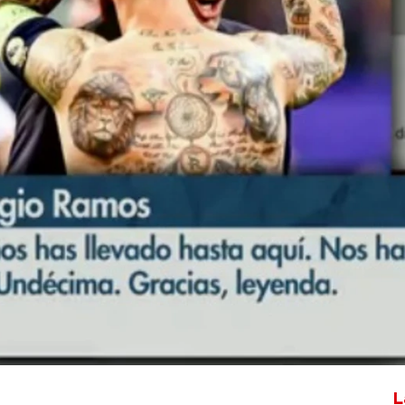
Whatsapp
Facebook
X
Flipboa
Sergio Ramos
El Chiringuito de Jugones
L