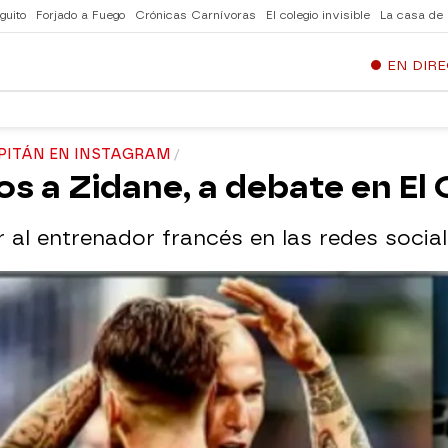
guito
Forjado a Fuego
Crónicas Carnívoras
El colegio invisible
La casa de
EN DIR
APITÁN EN INSTAGRAM
s a Zidane, a debate en El 
 al entrenador francés en las redes social