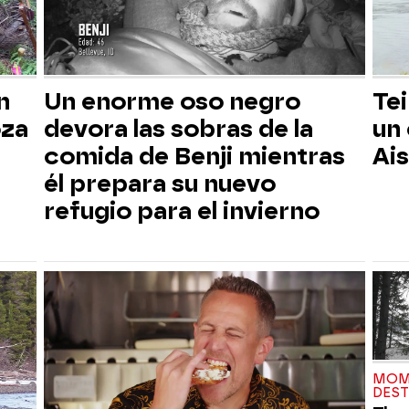
n
Un enorme oso negro
Tei
oza
devora las sobras de la
un
comida de Benji mientras
Ai
él prepara su nuevo
refugio para el invierno
MOM
DES