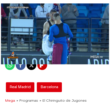
El Chiringuito
Madrid
Publicado:
19 de octubre de 2021, 02:45
Whatsapp
Facebook
X
Flipboard
Real Madrid
Barcelona
Mega
» Programas
» El Chiringuito de Jugones