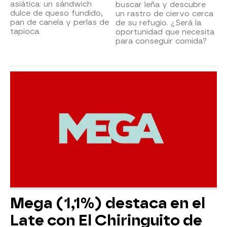
asiática: un sándwich
buscar leña y descubre
dulce de queso fundido,
un rastro de ciervo cerca
pan de canela y perlas de
de su refugio. ¿Será la
tapioca.
oportunidad que necesita
para conseguir comida?
Mega (1,1%) destaca en el
Late con El Chiringuito de