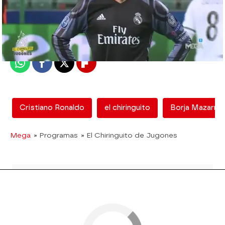
mega
Madrid
Publicado:
12 de febrero de 2018, 13:02
Whatsapp
Facebook
X
Flipboard
Cristiano Ronaldo
el chiringuito
Borja Mazarro
Mega
» Programas
» El Chiringuito de Jugones