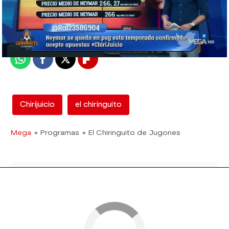
mega
Madrid
Publicado:
18 de mayo de 2018, 03:01
Whatsapp
Facebook
X
Flipboard
Chirijuicio
el chiringuito
Mega
» Programas
» El Chiringuito de Jugones