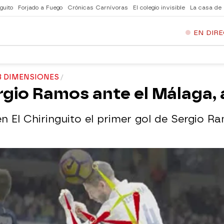
guito
Forjado a Fuego
Crónicas Carnívoras
El colegio invisible
La casa de
EN DIR
3 DIMENSIONES
ergio Ramos ante el Málaga,
n El Chiringuito el primer gol de Sergio R