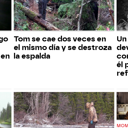
sgo
Tom se cae dos veces en
Un
el mismo día y se destroza
dev
 en
la espalda
co
él
ref
MOM