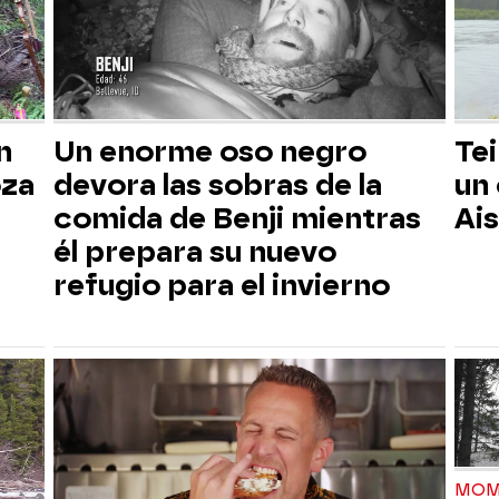
n
Un enorme oso negro
Tei
oza
devora las sobras de la
un
comida de Benji mientras
Ai
él prepara su nuevo
refugio para el invierno
MOM