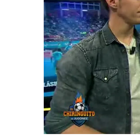
mega
Madrid
Publicado:
15 de noviembre de 2017, 02:
El Punterazo
el chiringuito