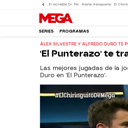
El increíble Dr. Pol
Alerta Aeropuerto
El Chirin
SERIES
PROGRAMAS
ÁLEX SILVESTRE Y ALFREDO DURO TE 
'El Punterazo' te t
Las mejores jugadas de la jo
Duro en 'El Punterazo'.