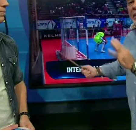
Whatsapp
Facebook
X
Flipboa
36