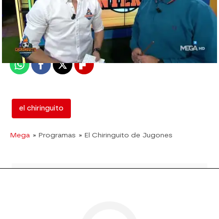
mega
Madrid
Publicado:
19 de diciembre de 2018, 02:46
Whatsapp
Facebook
X
Flipboard
el chiringuito
Mega
» Programas
» El Chiringuito de Jugones