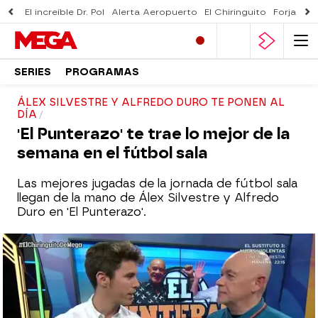
El increíble Dr. Pol
Alerta Aeropuerto
El Chiringuito
Forjado 
SERIES
PROGRAMAS
ÁLEX SILVESTRE Y ALFREDO DURO TE PONEN AL
DÍA
'El Punterazo' te trae lo mejor de la
semana en el fútbol sala
Las mejores jugadas de la jornada de fútbol sala
llegan de la mano de Álex Silvestre y Alfredo
Duro en 'El Punterazo'.